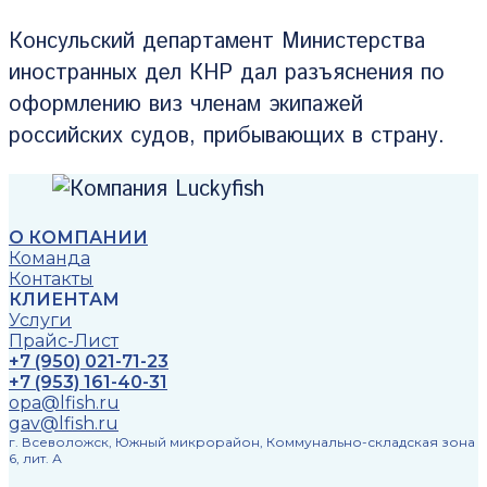
Консульский департамент Министерства
иностранных дел КНР дал разъяснения по
оформлению виз членам экипажей
российских судов, прибывающих в страну.
О КОМПАНИИ
Команда
Контакты
КЛИЕНТАМ
Услуги
Прайс-Лист
+7 (950) 021-71-23
+7 (953) 161-40-31
opa@lfish.ru
gav@lfish.ru
г. Всеволожск, Южный микрорайон, Коммунально-складская зона
6, лит. А